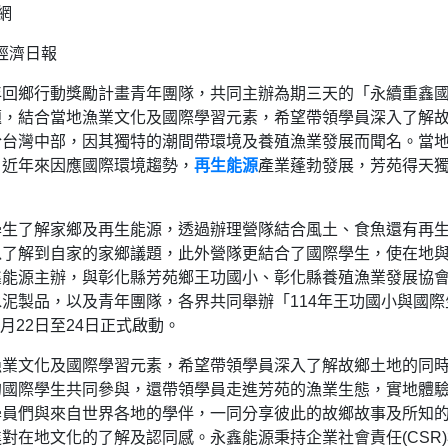
網
經濟日報
年回鄉行動獎勵計畫青年團隊，共同主辦為期三天的「永續重鑫
題，結合當地漁業文化及國際學習元素，希望帶領學員深入了解
於台灣中部，因其獨特的潮間帶環境及養殖漁業發展而聞名。當
，近年來因應國際環境趨勢，
再生能源
產業蓬勃發展，芳苑得天
學生了解家鄉及再生能源，透過辦理營隊結合風土、食魚還有再
以了解到自家的家鄉議題，此外營隊更結合了國際學生，使在地
鑫能源主辦，與彰化縣芳苑鄉王功國小、彰化縣養殖漁業發展協
泥製品，以及青年團隊，各界共同舉辦「114年王功國小與國際
月22日至24日正式啟動。
漁業文化及國際學習元素，希望帶領學員深入了解故鄉土地的同
的國際學生共同參與，還帶領學員走進芳苑的漁業生態，實地體
學員們與來自世界各地的學伴，一同分享彼此的故鄉故事及所知
對在地文化的了解及認同感。永鑫能源秉持企業社會責任(CSR)