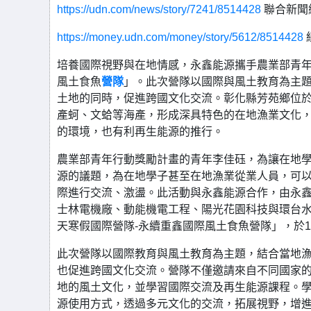
https://udn.com/news/story/7241/8514428
聯合新聞
https://money.udn.com/money/story/5612/8514428
培養國際視野與在地情感，永鑫能源攜手農業部青
風土食魚
營隊
」。此次營隊以國際與風土教育為主
土地的同時，促進跨國文化交流。彰化縣芳苑鄉位
產蚵、文蛤等海產，形成深具特色的在地漁業文化
的環境，也有利再生能源的推行。
農業部青年行動獎勵計畫的青年李佳砡，為讓在地
源的議題，為在地學子甚至在地漁業從業人員，可
際進行交流、激盪。此活動與永鑫能源合作，由永
士林電機廠、動能機電工程、陽光花園科技與環台水
天寒假國際營隊-永續重鑫國際風土食魚營隊」，於1
此次營隊以國際教育與風土教育為主題，結合當地
也促進跨國文化交流。營隊不僅邀請來自不同國家
地的風土文化，並學習國際交流及再生能源課程。
源使用方式，透過多元文化的交流，拓展視野，增進