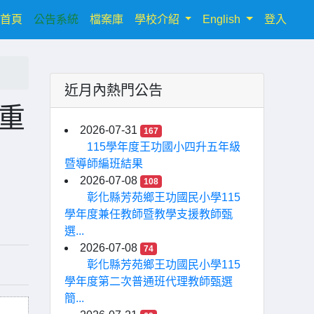
(current)
首頁
公告系統
檔案庫
學校介紹
English
登入
近月內熱門公告
續重
2026-07-31
167
115學年度王功國小四升五年級
暨導師編班結果
2026-07-08
108
彰化縣芳苑鄉王功國民小學115
學年度兼任教師暨教學支援教師甄
選...
2026-07-08
74
彰化縣芳苑鄉王功國民小學115
學年度第二次普通班代理教師甄選
簡...