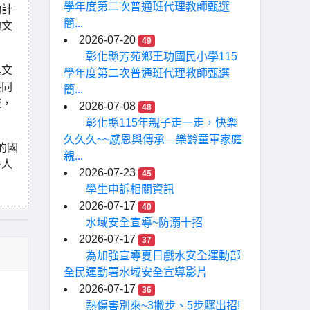
學年度第二次普通班代理教師甄選
勵計
簡...
的文
2026-07-20
49
彰化縣芳苑鄉王功國民小學115
與文
學年度第二次普通班代理教師甄選
共同
簡...
流，
2026-07-08
48
彰化縣115年親子走一走，快樂
久久久~~感恩與傳承—樂齡童軍家庭
的國
親...
多人
2026-07-23
45
學生申訴相關資訊
2026-07-17
40
水域安全宣導~防溺十招
2026-07-17
37
為加強宣導夏日戲水安全運動部
全民運動署水域安全宣導影片
2026-07-17
36
熱傷害別來~3撇步、5步驟出招!