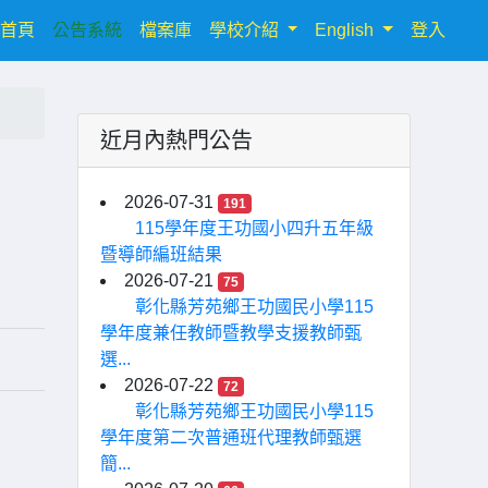
(current)
首頁
公告系統
檔案庫
學校介紹
English
登入
近月內熱門公告
2026-07-31
191
115學年度王功國小四升五年級
暨導師編班結果
2026-07-21
75
彰化縣芳苑鄉王功國民小學115
學年度兼任教師暨教學支援教師甄
選...
2026-07-22
72
彰化縣芳苑鄉王功國民小學115
學年度第二次普通班代理教師甄選
簡...