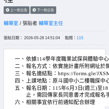
上一則公告
下一則公告
輔導室
/ 張貼者
輔導室主任
張貼日期： 2026-05-28 14:51:04 點閱：
115
一、
依據114學年度職業試探與體驗中
二、
報名方式：依實施計畫所附網址於
三、
報名連結點：https://forms.gle/JX
四、
上課地點：原斗國中小二樓職探中
五、
報名日期：115年6月3日(週三)至1
止，需回傳家長同意書才完成報名
六、
相關事宜依行前通知配合辦理