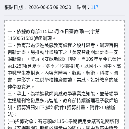
張貼日期： 2026-06-05 09:20:30 點閱：
117
一、依據教育部115年5月29日臺教師(一)字第
1150051533號函辦理。
二、教育部為促進美感教育課程之設計思考，辦理旨揭
創新計畫，另推動計畫項下之「美感智能閱讀計畫－安
妮新聞」，發展《安妮新聞》刊物，自109年至今已發行
第1-25期(含夏季／冬季／聆聽特刊)，以國小、國中、高
中職學生為對象，內容有時事、觀點、藝術、科技、圖
書、電影等，提供學校推廣閱讀、美感、設計教育的延
伸學習資源。
三、承上，為精進教師美感教學專業之知能，並帶領學
生透過刊物發展多元智能，教育部持續辦理種子教師培
訓，招募資訊如下(詳如附件1招募計畫、附件2申請辦
法)：
(一)招募對象：有意願於115-1學期使用美感智能閱讀刊
物《安妮新聞》報紙於課堂中的國小、國中及高中職教