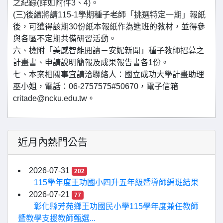
之紀錄(詳如附件3、4)。
(三)後續將請115-1學期種子老師「挑選特定一期」報紙
後，可獲得該期30份紙本報紙作為進班的教材，並得參
與各區不定期共備研習活動。
六、檢附「美感智能閱讀－安妮新聞」種子教師招募之
計畫書、申請說明簡報及成果報告書各1份。
七、本案相關事宜請洽聯絡人：國立成功大學計畫助理
巫小姐，電話：06-2757575#50670，電子信箱
critade@ncku.edu.tw。
近月內熱門公告
2026-07-31
202
115學年度王功國小四升五年級暨導師編班結果
2026-07-21
77
彰化縣芳苑鄉王功國民小學115學年度兼任教師
暨教學支援教師甄選...