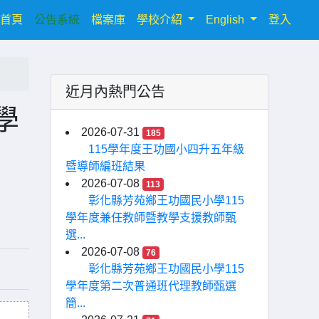
(current)
首頁
公告系統
檔案庫
學校介紹
English
登入
近月內熱門公告
學
2026-07-31
185
115學年度王功國小四升五年級
暨導師編班結果
2026-07-08
113
彰化縣芳苑鄉王功國民小學115
學年度兼任教師暨教學支援教師甄
選...
2026-07-08
76
彰化縣芳苑鄉王功國民小學115
學年度第二次普通班代理教師甄選
簡...