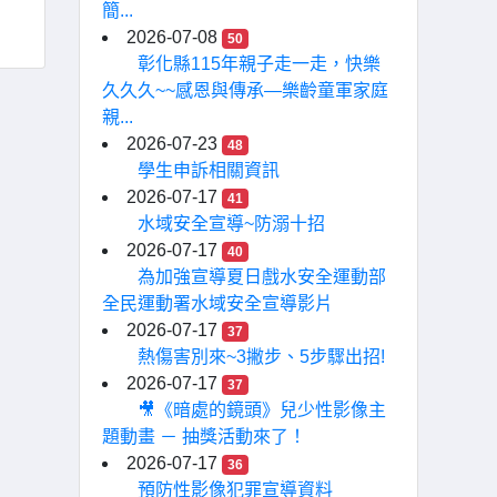
簡...
2026-07-08
50
彰化縣115年親子走一走，快樂
久久久~~感恩與傳承—樂齡童軍家庭
親...
2026-07-23
48
學生申訴相關資訊
2026-07-17
41
水域安全宣導~防溺十招
2026-07-17
40
為加強宣導夏日戲水安全運動部
全民運動署水域安全宣導影片
2026-07-17
37
熱傷害別來~3撇步、5步驟出招!
2026-07-17
37
🎥《暗處的鏡頭》兒少性影像主
題動畫 － 抽獎活動來了！
2026-07-17
36
預防性影像犯罪宣導資料