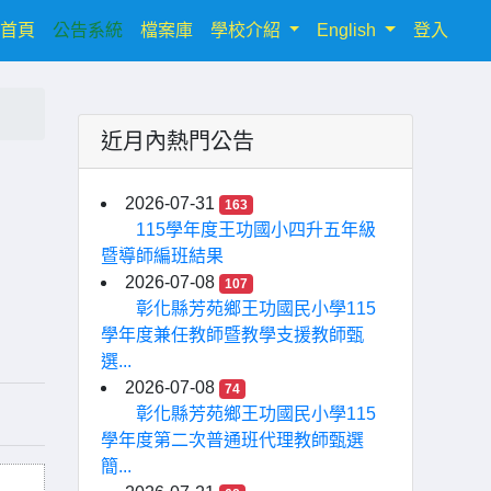
(current)
首頁
公告系統
檔案庫
學校介紹
English
登入
近月內熱門公告
2026-07-31
163
115學年度王功國小四升五年級
暨導師編班結果
2026-07-08
107
彰化縣芳苑鄉王功國民小學115
學年度兼任教師暨教學支援教師甄
選...
2026-07-08
74
彰化縣芳苑鄉王功國民小學115
學年度第二次普通班代理教師甄選
簡...