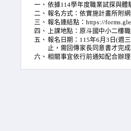
一、
依據114學年度職業試探與
二、
報名方式：依實施計畫所附網
三、
報名連結點：https://forms.g
四、
上課地點：原斗國中小二樓職
五、
報名日期：115年6月3日(週三
止，需回傳家長同意書才完成
六、
相關事宜依行前通知配合辦理