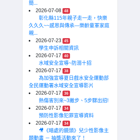
簡...
2026-07-08
48
彰化縣115年親子走一走，快樂
久久久~~感恩與傳承—樂齡童軍家庭
親...
2026-07-23
45
學生申訴相關資訊
2026-07-17
40
水域安全宣導~防溺十招
2026-07-17
38
為加強宣導夏日戲水安全運動部
全民運動署水域安全宣導影片
2026-07-17
36
熱傷害別來~3撇步、5步驟出招!
2026-07-17
34
預防性影像犯罪宣導資料
2026-07-17
34
🎥《暗處的鏡頭》兒少性影像主
題動畫 － 抽獎活動來了！