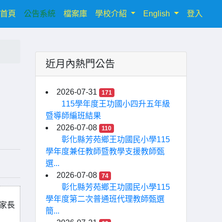
(current)
首頁
公告系統
檔案庫
學校介紹
English
登入
近月內熱門公告
2026-07-31
171
115學年度王功國小四升五年級
暨導師編班結果
2026-07-08
110
彰化縣芳苑鄉王功國民小學115
學年度兼任教師暨教學支援教師甄
選...
2026-07-08
74
彰化縣芳苑鄉王功國民小學115
學年度第二次普通班代理教師甄選
與家長
簡...