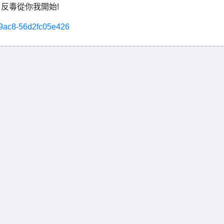
反毒從你我開始!
3-9ac8-56d2fc05e426