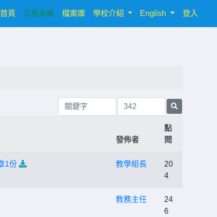
(current)
首頁
公告系統
檔案庫
學校介紹
English
登入
點
發佈者
閱
章1份
教學組長
20
4
教務主任
24
6