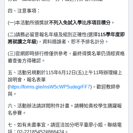
四、注意事項：
(一)本活動所頒獎狀
不列入免試入學比序項目積分
。
(二)請務必留意報名年級及組別正確性(選擇
115學年度即
將就讀之年級
)，資料錯誤者，恕不予排名計分。
(三)官網即時排行榜僅供參考，最終得獎名單仍須經資格
審查後方得確認。
五、活動另規劃於115年6月12日(五)上午11時辦理線上
說明會，報名表單
(
https://forms.gle/insW5cWP5udegrFF7
)，歡迎教師參
與。
六、活動辦法請詳閱附件計畫。請轉知貴校學生踴躍報
名參賽。
七、如有未盡事宜，請逕洽加分吧平臺廖小姐，聯絡電
話：02-22185452#866424。