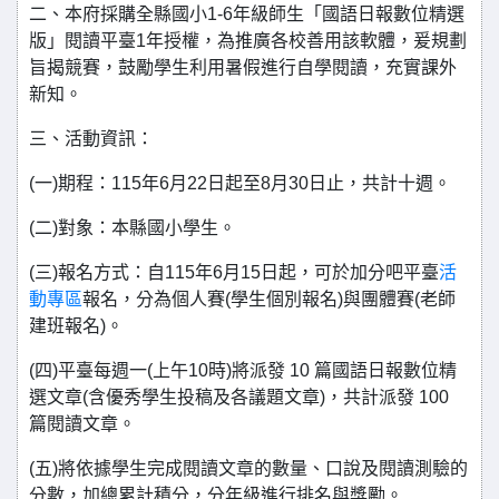
二、本府採購全縣國小1-6年級師生「國語日報數位精選
版」閱讀平臺1年授權，為推廣各校善用該軟體，爰規劃
旨揭競賽，鼓勵學生利用暑假進行自學閱讀，充實課外
新知。
三、活動資訊：
(一)期程：115年6月22日起至8月30日止，共計十週。
(二)對象：本縣國小學生。
(三)報名方式：自115年6月15日起，可於加分吧平臺
活
動專區
報名，分為個人賽(學生個別報名)與團體賽(老師
建班報名)。
(四)平臺每週一(上午10時)將派發 10 篇國語日報數位精
選文章(含優秀學生投稿及各議題文章)，共計派發 100
篇閱讀文章。
(五)將依據學生完成閱讀文章的數量、口說及閱讀測驗的
分數，加總累計積分，分年級進行排名與獎勵。