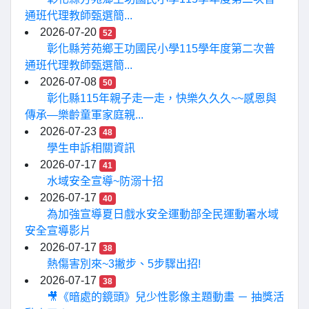
通班代理教師甄選簡...
2026-07-20
52
彰化縣芳苑鄉王功國民小學115學年度第二次普
通班代理教師甄選簡...
2026-07-08
50
彰化縣115年親子走一走，快樂久久久~~感恩與
傳承—樂齡童軍家庭親...
2026-07-23
48
學生申訴相關資訊
2026-07-17
41
水域安全宣導~防溺十招
2026-07-17
40
為加強宣導夏日戲水安全運動部全民運動署水域
安全宣導影片
2026-07-17
38
熱傷害別來~3撇步、5步驟出招!
2026-07-17
38
🎥《暗處的鏡頭》兒少性影像主題動畫 － 抽獎活