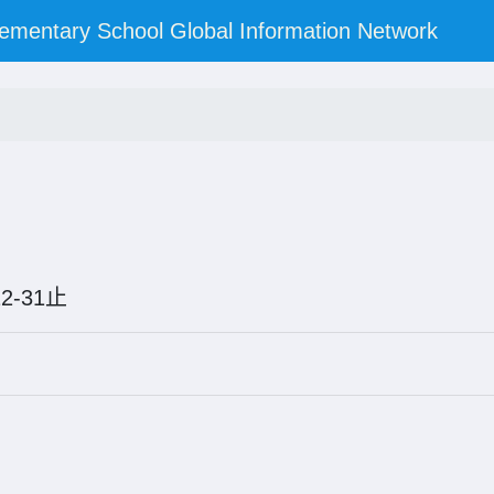
y School Global Information Network
5-12-31止