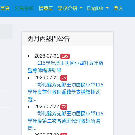
(current)
首頁
公告系統
檔案庫
學校介紹
English
登入
近月內熱門公告
2026-07-31
195
115學年度王功國小四升五年級
暨導師編班結果
2026-07-21
75
彰化縣芳苑鄉王功國民小學115
學年度兼任教師暨教學支援教師甄
選...
2026-07-22
72
彰化縣芳苑鄉王功國民小學115
學年度第二次普通班代理教師甄選
簡...